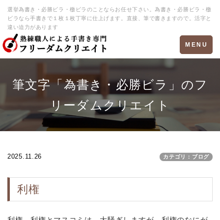
選挙為書き・必勝ビラ・檄ビラのことならお任せ下さい。為書き・必勝ビラ・檄
ビラなら手書きで１枚１枚丁寧に仕上げます。直接、筆で書きますので。活字と
違い迫力があります
Toggle
MENU
navigation
筆文字「為書き・必勝ビラ」のフ
リーダムクリエイト
2025.11.26
カテゴリ：ブログ
利権
利権 利権とマスコミは、大騒ぎしますが、利権のなにが