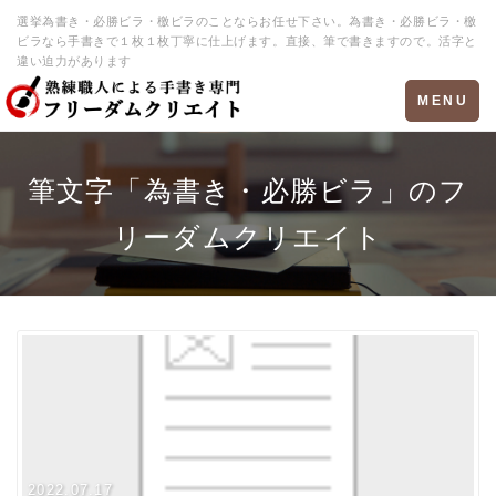
選挙為書き・必勝ビラ・檄ビラのことならお任せ下さい。為書き・必勝ビラ・檄
ビラなら手書きで１枚１枚丁寧に仕上げます。直接、筆で書きますので。活字と
違い迫力があります
Toggle
MENU
navigation
筆文字「為書き・必勝ビラ」のフ
リーダムクリエイト
2022.07.17