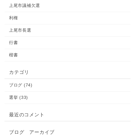
上尾市議補欠選
利権
上尾市長選
行書
楷書
カテゴリ
ブログ (74)
選挙 (33)
最近のコメント
ブログ アーカイブ