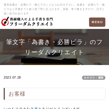
選挙為書き・必勝ビラ・檄ビラのことならお任せ下さい。為書き・必勝ビラ・檄
ビラなら手書きで１枚１枚丁寧に仕上げます。直接、筆で書きますので。活字と
違い迫力があります
Toggle
MENU
navigation
筆文字「為書き・必勝ビラ」のフ
リーダムクリエイト
2023.07.28
カテゴリ：選挙
お客様
いつもステキな
為書き
ありがとうございます。