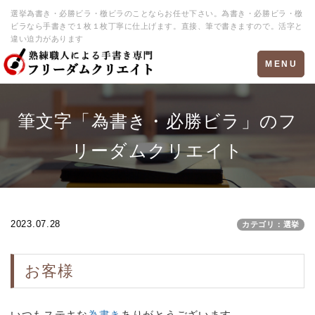
選挙為書き・必勝ビラ・檄ビラのことならお任せ下さい。為書き・必勝ビラ・檄
ビラなら手書きで１枚１枚丁寧に仕上げます。直接、筆で書きますので。活字と
違い迫力があります
Toggle
MENU
navigation
筆文字「為書き・必勝ビラ」のフ
リーダムクリエイト
2023.07.28
カテゴリ：選挙
お客様
いつもステキな
為書き
ありがとうございます。